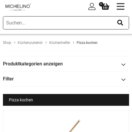
0
0
Shop
Küchenzubehör
Küchenhelfer
Pizza kochen
Produktkategorien anzeigen
Filter
Pizza kochen