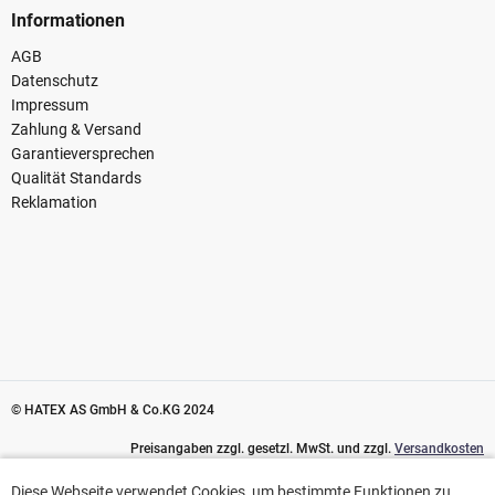
Informationen
AGB
Datenschutz
Impressum
Zahlung & Versand
Garantieversprechen
Qualität Standards
Reklamation
© HATEX AS GmbH & Co.KG 2024
Preisangaben zzgl. gesetzl. MwSt. und zzgl.
Versandkosten
Diese Webseite verwendet Cookies, um bestimmte Funktionen zu
Diese Webseite verwendet Cookies, um bestimmte Funktionen zu