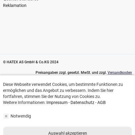
Reklamation
© HATEX AS GmbH & Co.KG 2024
Preisangaben zzgl. gesetzl. MwSt. und zzgl.
Versandkosten
Diese Webseite verwendet Cookies, um bestimmte Funktionen zu
Diese Webseite verwendet Cookies, um bestimmte Funktionen zu
ermöglichen und das Angebot zu verbessern. Indem Sie hier
ermöglichen und das Angebot zu verbessern. Indem Sie hier
fortfahren, stimmen Sie der Nutzung von Cookies zu.
fortfahren, stimmen Sie der Nutzung von Cookies zu.
Weitere Informationen:
Impressum
-
Datenschutz
-
AGB
Weitere Informationen:
Impressum
-
Datenschutz
-
AGB
Notwendig
Notwendig
Auswahl akzeptieren
Auswahl akzeptieren