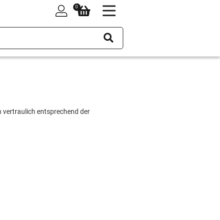
0
0
vertraulich entsprechend der