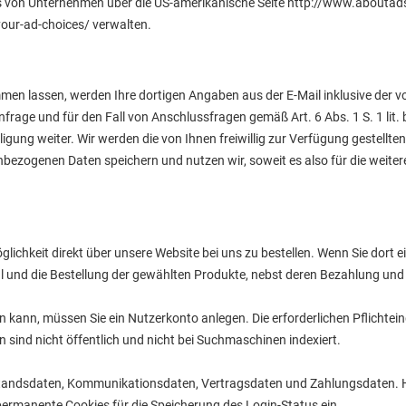
s von Unternehmen über die US-amerikanische Seite http://www.aboutads.
our-ad-choices/ verwalten.
men lassen, werden Ihre dortigen Angaben aus der E-Mail inklusive der 
rage und für den Fall von Anschlussfragen gemäß Art. 6 Abs. 1 S. 1 lit. 
igung weiter. Wir werden die von Ihnen freiwillig zur Verfügung gestellte
enbezogenen Daten speichern und nutzen wir, soweit es also für die weite
ichkeit direkt über unsere Website bei uns zu bestellen. Wenn Sie dort ei
und die Bestellung der gewählten Produkte, nebst deren Bezahlung und d
n kann, müssen Sie ein Nutzerkonto anlegen. Die erforderlichen Pflicht
n sind nicht öffentlich und nicht bei Suchmaschinen indexiert.
tandsdaten, Kommunikationsdaten, Vertragsdaten und Zahlungsdaten. Hie
ermanente Cookies für die Speicherung des Login-Status ein.