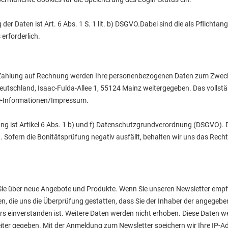
 der Daten ist Art. 6 Abs. 1 S. 1 lit. b) DSGVO.Dabei sind die als Pflich
erforderlich.
bei Zahlung auf Rechnung werden Ihre personenbezogenen Daten zum Zweck
utschland, Isaac-Fulda-Allee 1, 55124 Mainz weitergegeben. Das vollstä
-Informationen/Impressum.
ung ist Artikel 6 Abs. 1 b) und f) Datenschutzgrundverordnung (DSGVO). D
en. Sofern die Bonitätsprüfung negativ ausfällt, behalten wir uns das Rech
 Sie über neue Angebote und Produkte. Wenn Sie unseren Newsletter emp
en, die uns die Überprüfung gestatten, dass Sie der Inhaber der angegeb
 einverstanden ist. Weitere Daten werden nicht erhoben. Diese Daten w
eiter gegeben. Mit der Anmeldung zum Newsletter speichern wir Ihre IP