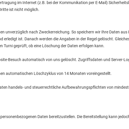
rtragung im Internet (z.B. bei der Kommunikation per E-Mail) Sicherheits
itte ist nicht möglich.
en unverzüglich nach Zweckerreichung. So speichern wir Ihre Daten aus
nd erledigt ist. Danach werden die Angaben in der Regel gelöscht. Gleiches
hen Turni geprüft, ob eine Löschung der Daten erfolgen kann.
ite-Besuch automatisch von uns gelöscht. Zugriffsdaten und Server-Log
inen automatischen Löschzyklus von 14 Monaten voreingestellt.
 Daten handels- und steuerrechtliche Aufbewahrungspflichten von minde
re personenbezogenen Daten bereitzustellen. Die Bereitstellung kann jedoch 