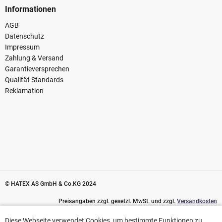
Informationen
AGB
Datenschutz
Impressum
Zahlung & Versand
Garantieversprechen
Qualität Standards
Reklamation
© HATEX AS GmbH & Co.KG 2024
Preisangaben zzgl. gesetzl. MwSt. und zzgl.
Versandkosten
Diese Webseite verwendet Cookies, um bestimmte Funktionen zu
Diese Webseite verwendet Cookies, um bestimmte Funktionen zu