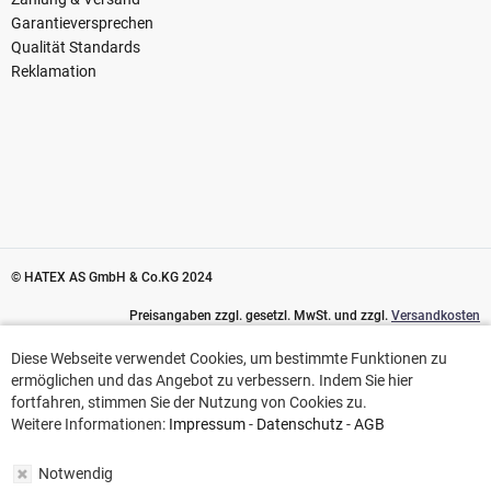
Garantieversprechen
Qualität Standards
Reklamation
© HATEX AS GmbH & Co.KG 2024
Preisangaben zzgl. gesetzl. MwSt. und zzgl.
Versandkosten
Diese Webseite verwendet Cookies, um bestimmte Funktionen zu
Diese Webseite verwendet Cookies, um bestimmte Funktionen zu
ermöglichen und das Angebot zu verbessern. Indem Sie hier
ermöglichen und das Angebot zu verbessern. Indem Sie hier
fortfahren, stimmen Sie der Nutzung von Cookies zu.
fortfahren, stimmen Sie der Nutzung von Cookies zu.
Weitere Informationen:
Impressum
-
Datenschutz
-
AGB
Weitere Informationen:
Impressum
-
Datenschutz
-
AGB
Notwendig
Notwendig