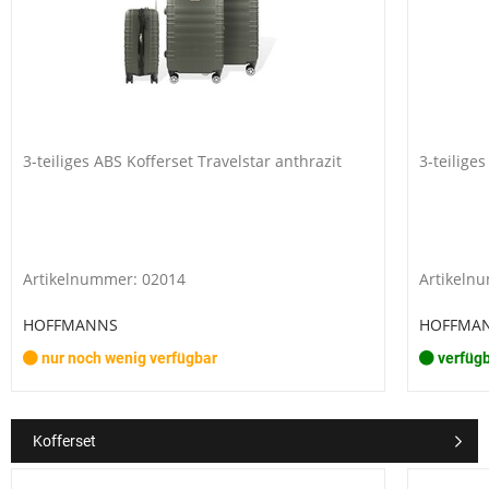
3-teiliges ABS Kofferset Travelstar anthrazit
3-teilige
Artikelnummer: 02014
Artikeln
HOFFMANNS
HOFFMA
nur noch wenig verfügbar
verfüg
Kofferset