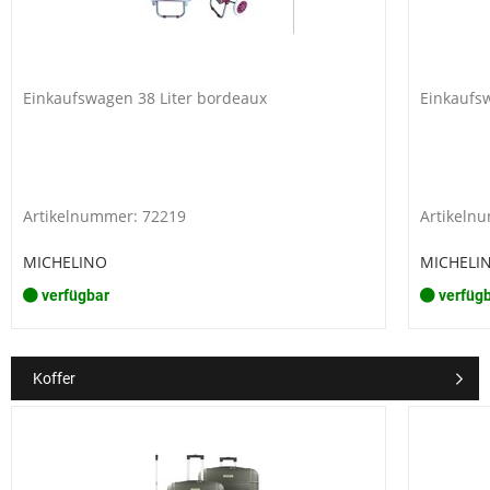
Einkaufswagen 38 Liter bordeaux
Einkaufsw
Artikelnummer: 72219
Artikeln
MICHELINO
MICHELI
verfügbar
verfüg
Koffer