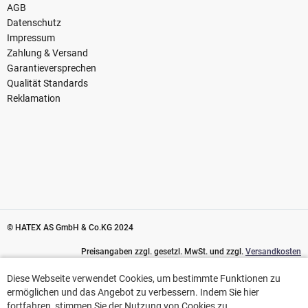
AGB
Datenschutz
Impressum
Zahlung & Versand
Garantieversprechen
Qualität Standards
Reklamation
© HATEX AS GmbH & Co.KG 2024
Preisangaben zzgl. gesetzl. MwSt. und zzgl.
Versandkosten
Diese Webseite verwendet Cookies, um bestimmte Funktionen zu
Diese Webseite verwendet Cookies, um bestimmte Funktionen zu
ermöglichen und das Angebot zu verbessern. Indem Sie hier
ermöglichen und das Angebot zu verbessern. Indem Sie hier
fortfahren, stimmen Sie der Nutzung von Cookies zu.
fortfahren, stimmen Sie der Nutzung von Cookies zu.