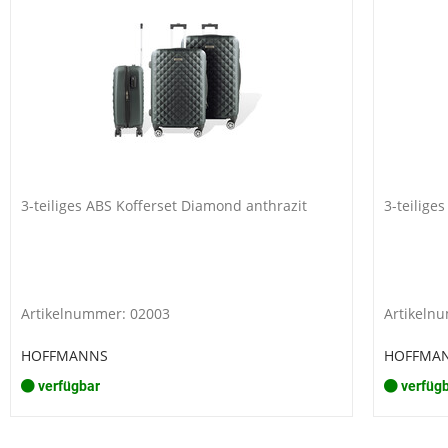
3-teiliges ABS Kofferset Diamond anthrazit
3-teilige
Artikelnummer: 02003
Artikeln
HOFFMANNS
HOFFMA
verfügbar
verfüg