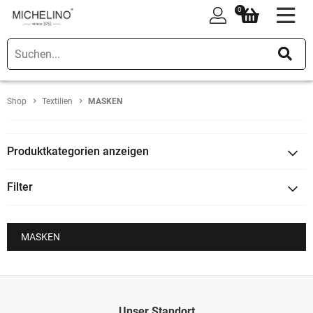
0
0
Shop
Textilien
MASKEN
Produktkategorien anzeigen
Filter
MASKEN
Unser Standort