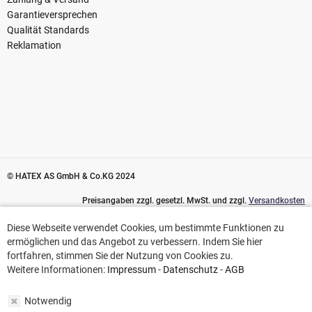
Garantieversprechen
Qualität Standards
Reklamation
© HATEX AS GmbH & Co.KG 2024
Preisangaben zzgl. gesetzl. MwSt. und zzgl.
Versandkosten
Diese Webseite verwendet Cookies, um bestimmte Funktionen zu
Diese Webseite verwendet Cookies, um bestimmte Funktionen zu
ermöglichen und das Angebot zu verbessern. Indem Sie hier
ermöglichen und das Angebot zu verbessern. Indem Sie hier
fortfahren, stimmen Sie der Nutzung von Cookies zu.
fortfahren, stimmen Sie der Nutzung von Cookies zu.
Weitere Informationen:
Impressum
-
Datenschutz
-
AGB
Weitere Informationen:
Impressum
-
Datenschutz
-
AGB
Notwendig
Notwendig